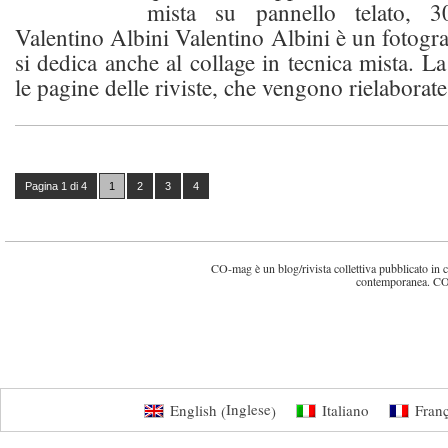
mista su pannello telato,
Valentino Albini Valentino Albini è un fotogra
si dedica anche al collage in tecnica mista. L
le pagine delle riviste, che vengono rielaborat
Pagina 1 di 4
1
2
3
4
CO-mag è un blog/rivista collettiva pubblicato in cin
contemporanea. CO
Inglese
English
Italiano
Franç
(
)