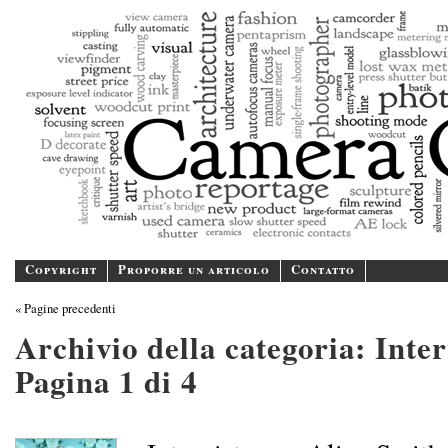
Camer
A blog/magazine dedicated
Copyright
Proporre un articolo
Contatto
« Pagine precedenti
Archivio della categoria:
Inter
Pagina 1 di 4