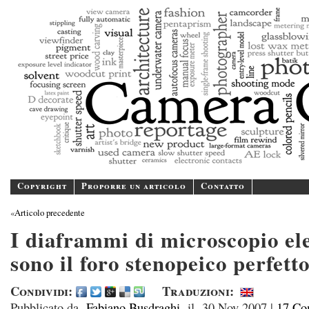
Camer
A blog/magazine dedicated
Copyright
Proporre un articolo
Contatto
«
Articolo precedente
I diaframmi di microscopio el
sono il foro stenopeico perfett
Condividi:
Traduzioni:
Pubblicato da
Fabiano Busdraghi
il
30 Nov 2007
|
17 Co