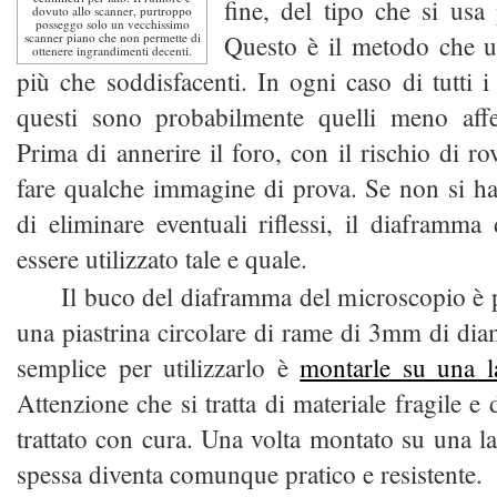
fine, del tipo che si usa 
dovuto allo scanner, purtroppo
posseggo solo un vecchissimo
scanner piano che non permette di
Questo è il metodo che us
ottenere ingrandimenti decenti.
più che soddisfacenti. In ogni caso di tutti 
questi sono probabilmente quelli meno affett
Prima di annerire il foro, con il rischio di rov
fare qualche immagine di prova. Se non si ha
di eliminare eventuali riflessi, il diaframm
essere utilizzato tale e quale.
Il buco del diaframma del microscopio è pr
una piastrina circolare di rame di 3mm di dia
semplice per utilizzarlo è
montarle su una l
Attenzione che si tratta di materiale fragile e 
trattato con cura. Una volta montato su una la
spessa diventa comunque pratico e resistente.