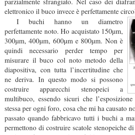
parzialmente sfrangiato. Nel caso dei diafr
elettronico il buco invece è perfettamente circol
I buchi hanno un diametro
perfettamente noto. Ho acquistato 150µm,
300µm, 400µm, 600µm e 800µm. Non è
quindi necessario perder tempo per
misurare il buco col noto metodo della
diapositiva, con tutta l’incertitudine che
P
ne deriva. In questo modo si possono
que
costruire apparecchi stenopeici a
multibuco, essendo sicuri che l’esposizione
stessa per ogni foro, cosa che mi ha causato n
passato quando fabbricavo tutti i buchi a man
permettono di costruire scatole stenopeiche di