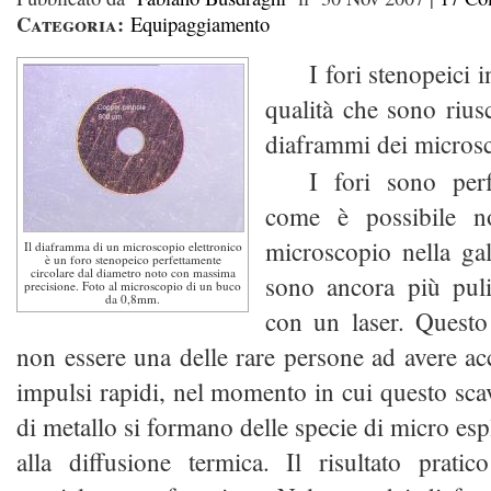
Categoria:
Equipaggiamento
I fori stenopeici 
qualità che sono riusc
diaframmi dei microsco
I fori sono perf
come è possibile no
microscopio nella gall
Il diaframma di un microscopio elettronico
è un foro stenopeico perfettamente
circolare dal diametro noto con massima
sono ancora più pulit
precisione. Foto al microscopio di un buco
da 0,8mm.
con un laser. Quest
non essere una delle rare persone ad avere ac
impulsi rapidi, nel momento in cui questo scava
di metallo si formano delle specie di micro esp
alla diffusione termica. Il risultato prat