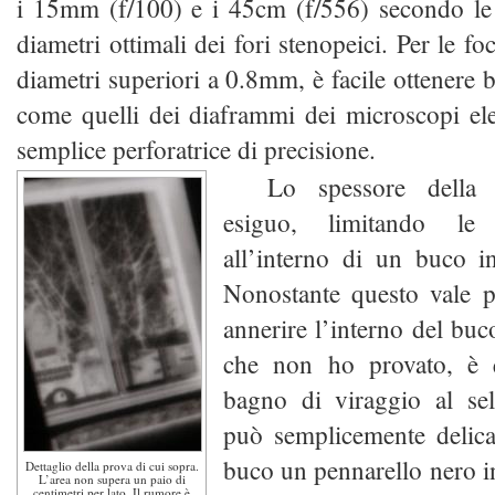
i 15mm (f/100) e i 45cm (f/556) secondo le 
diametri ottimali dei fori stenopeici. Per le fo
diametri superiori a 0.8mm, è facile ottenere b
come quelli dei diaframmi dei microscopi el
semplice perforatrice di precisione.
Lo spessore della 
esiguo, limitando le r
all’interno di un buco i
Nonostante questo vale p
annerire l’interno del bu
che non ho provato, è 
bagno di viraggio al sel
può semplicemente delica
buco un pennarello nero in
Dettaglio della prova di cui sopra.
L’area non supera un paio di
centimetri per lato. Il rumore è