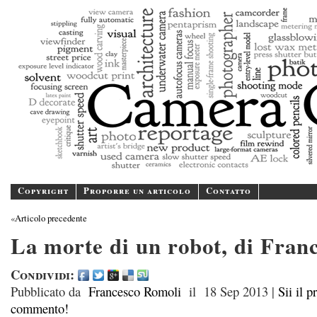
Camer
A blog/magazine dedicated
Copyright
Proporre un articolo
Contatto
«
Articolo precedente
La morte di un robot, di Fran
Condividi:
Pubblicato da
Francesco Romoli
il
18 Sep 2013
|
Sii il 
commento!