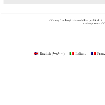
CO-mag è un blog/rivista collettiva pubblicato in cin
contemporanea. CO
Inglese
English
Italiano
Franç
(
)