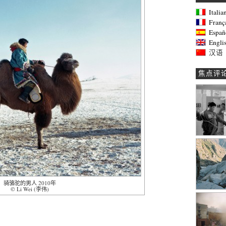
Italia
Franç
Españ
Engli
汉语
焦点评
骑骆驼的男人 2010年
© Li Wei (李伟)