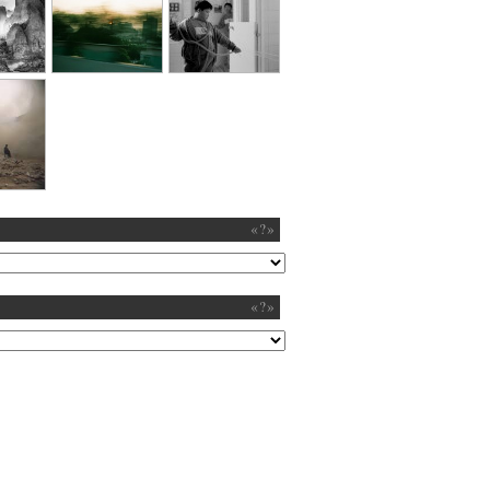
«?»
«?»