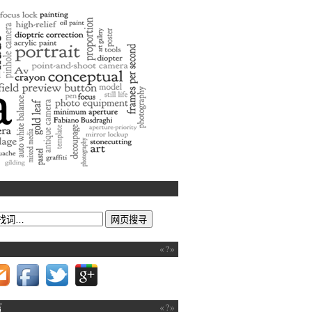
 art
«?»
言
«?»