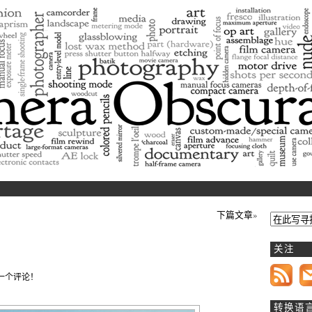
Camera Obscura
log/magazine dedicated to photography and contemporary
下篇文章
»
关注
一个评论！
转换语