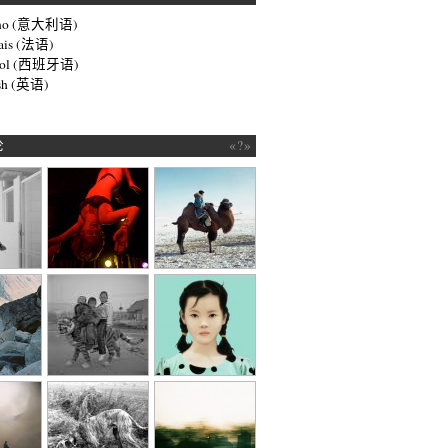
no
(
意大利语
)
ais
(
法语
)
ol
(
西班牙语
)
sh
(
英语
)
论
«?»