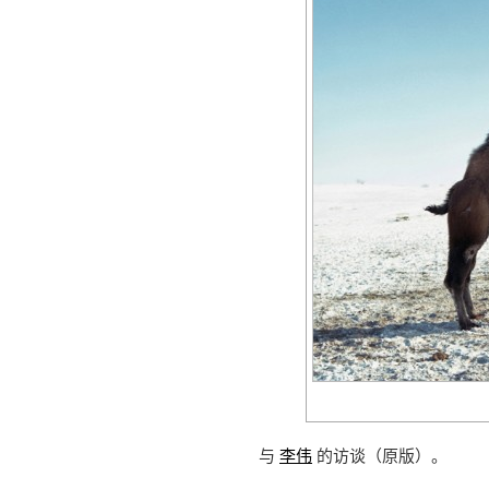
与
李伟
的访谈（原版）。