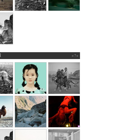
章
«?»