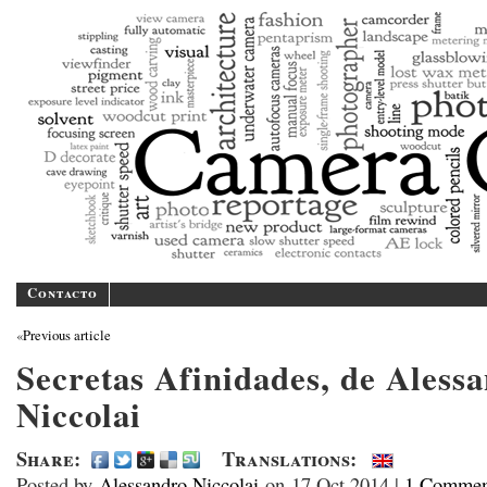
Camer
A blog/magazine dedicated
Contacto
«
Previous article
Secretas Afinidades, de Aless
Niccolai
Share:
Translations:
Posted by
Alessandro Niccolai
on
17 Oct 2014
|
1 Commen